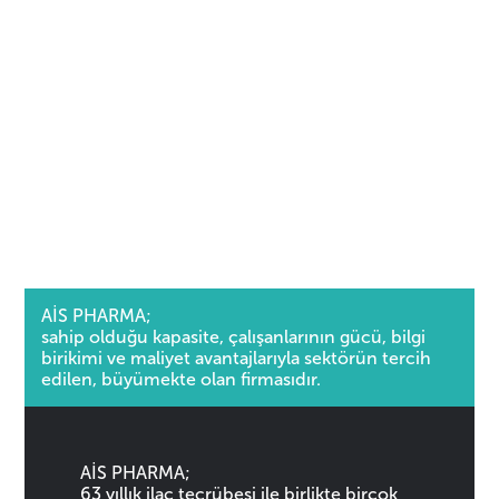
AİS PHARMA;
sahip olduğu kapasite, çalışanlarının gücü, bilgi
birikimi ve maliyet avantajlarıyla sektörün tercih
edilen, büyümekte olan firmasıdır.
AİS PHARMA;
63 yıllık ilaç tecrübesi ile birlikte birçok