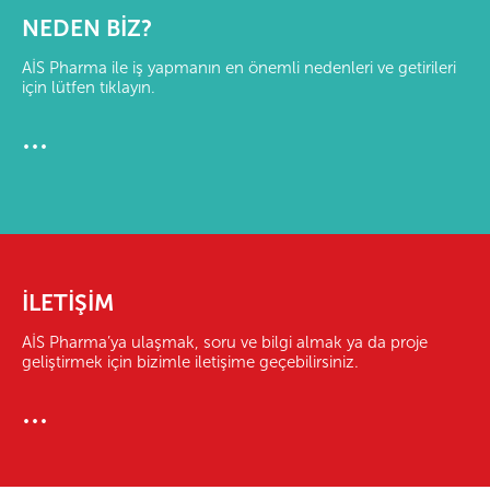
NEDEN BİZ?
AİS Pharma ile iş yapmanın en önemli nedenleri ve getirileri
için lütfen tıklayın.
...
İLETİŞİM
AİS Pharma’ya ulaşmak, soru ve bilgi almak ya da proje
geliştirmek için bizimle iletişime geçebilirsiniz.
...